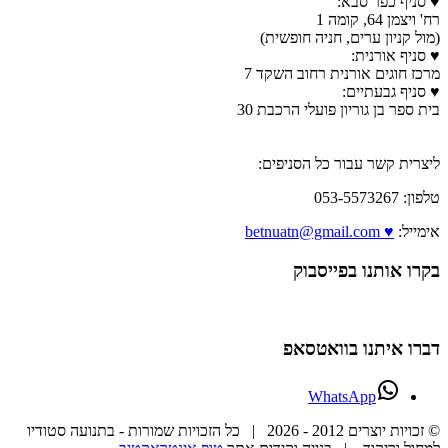
♥ סניף כפר סבא:
רח' ויצמן 64, קומה 1
(מול קניון ערים, חניה חופשית)
♥ סניף אורנית:
מרכז חוגים אורנית רחוב השקד 7
♥ סניף גבעתיים:
בית ספר בן גוריון פועלי הרכבת 30
ליצרית קשר עבור כל הסניפים:
טלפון: 053-5573267
אימייל:
♥ betnuatn@gmail.com
בקרו אותנו בפייסבוק
דברו איתנו בוואטסאפ
WhatsApp
© זכויות יוצרים 2012 -
2026 | כל הזכויות שמורות - בתנועה סטודיו