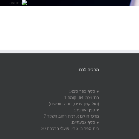
מחכים לכם
♥ סניף כפר סבא:
רח' ויצמן 64, קומה 1
(מול קניון ערים, חניה חופשית)
♥ סניף אורנית:
מרכז חוגים אורנית רחוב השקד 7
♥ סניף גבעתיים:
בית ספר בן גוריון פועלי הרכבת 30