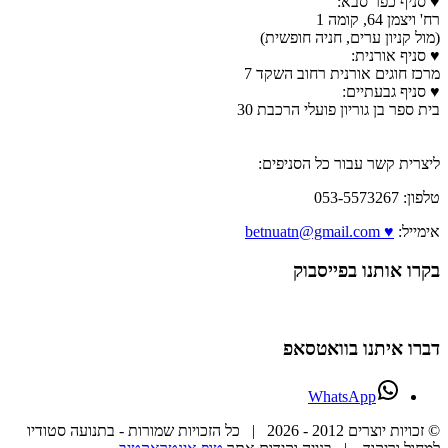
♥ סניף כפר סבא:
רח' ויצמן 64, קומה 1
(מול קניון ערים, חניה חופשית)
♥ סניף אורנית:
מרכז חוגים אורנית רחוב השקד 7
♥ סניף גבעתיים:
בית ספר בן גוריון פועלי הרכבת 30
ליצרית קשר עבור כל הסניפים:
טלפון: 053-5573267
אימייל:
♥ betnuatn@gmail.com
בקרו אותנו בפייסבוק
דברו איתנו בוואטסאפ
WhatsApp
© זכויות יוצרים 2012 -
2026 | כל הזכויות שמורות - בתנועה סטודיו