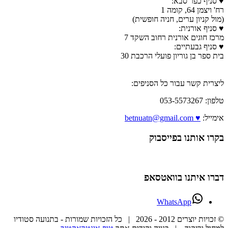
♥ סניף כפר סבא:
רח' ויצמן 64, קומה 1
(מול קניון ערים, חניה חופשית)
♥ סניף אורנית:
מרכז חוגים אורנית רחוב השקד 7
♥ סניף גבעתיים:
בית ספר בן גוריון פועלי הרכבת 30
ליצרית קשר עבור כל הסניפים:
טלפון: 053-5573267
אימייל:
♥ betnuatn@gmail.com
בקרו אותנו בפייסבוק
דברו איתנו בוואטסאפ
WhatsApp
© זכויות יוצרים 2012 -
2026 | כל הזכויות שמורות - בתנועה סטודיו