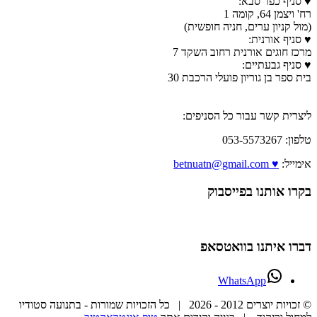
♥ סניף כפר סבא:
רח' ויצמן 64, קומה 1
(מול קניון ערים, חניה חופשית)
♥ סניף אורנית:
מרכז חוגים אורנית רחוב השקד 7
♥ סניף גבעתיים:
בית ספר בן גוריון פועלי הרכבת 30
ליצרית קשר עבור כל הסניפים:
טלפון: 053-5573267
אימייל:
♥ betnuatn@gmail.com
בקרו אותנו בפייסבוק
דברו איתנו בוואטסאפ
WhatsApp
© זכויות יוצרים 2012 -
2026 | כל הזכויות שמורות - בתנועה סטודיו